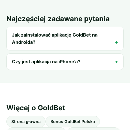
Najczęściej zadawane pytania
Jak zainstalować aplikację GoldBet na
Androida?
Czy jest aplikacja na iPhone'a?
Więcej o GoldBet
Strona główna
Bonus GoldBet Polska