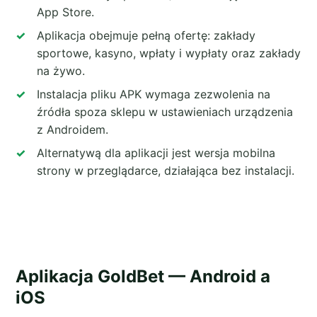
App Store.
Aplikacja obejmuje pełną ofertę: zakłady
sportowe, kasyno, wpłaty i wypłaty oraz zakłady
na żywo.
Instalacja pliku APK wymaga zezwolenia na
źródła spoza sklepu w ustawieniach urządzenia
z Androidem.
Alternatywą dla aplikacji jest wersja mobilna
strony w przeglądarce, działająca bez instalacji.
Aplikacja GoldBet — Android a
iOS