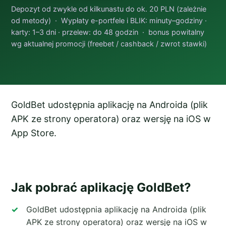
Depozyt od zwykle od kilkunastu do ok. 20 PLN (zależnie
od metody) · Wypłaty e-portfele i BLIK: minuty–godziny ·
karty: 1–3 dni · przelew: do 48 godzin · bonus powitalny
wg aktualnej promocji (freebet / cashback / zwrot stawki)
GoldBet udostępnia aplikację na Androida (plik
APK ze strony operatora) oraz wersję na iOS w
App Store.
Jak pobrać aplikację GoldBet?
GoldBet udostępnia aplikację na Androida (plik
APK ze strony operatora) oraz wersję na iOS w