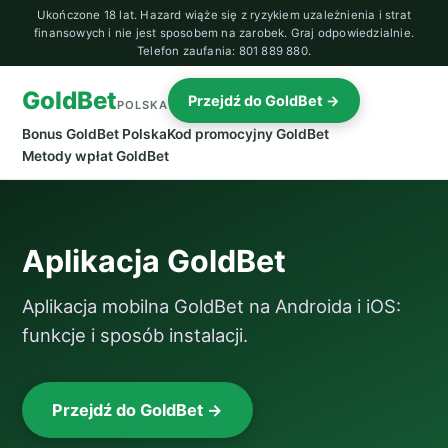
Ukończone 18 lat. Hazard wiąże się z ryzykiem uzależnienia i strat
finansowych i nie jest sposobem na zarobek. Graj odpowiedzialnie.
Telefon zaufania: 801 889 880.
GoldBet
Przejdź do GoldBet →
POLSKA
Bonus GoldBet Polska
Kod promocyjny GoldBet
Metody wpłat GoldBet
Aplikacja GoldBet
Aplikacja mobilna GoldBet na Androida i iOS:
funkcje i sposób instalacji.
Przejdź do GoldBet →