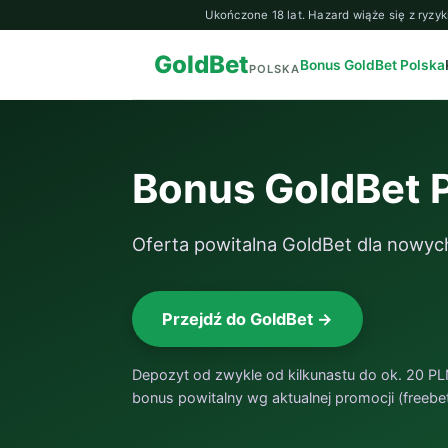
Ukończone 18 lat. Hazard wiąże się z ryzyk
GoldBet
Bonus GoldBet Polska
POLSKA
Bonus GoldBet 
Oferta powitalna GoldBet dla nowych
Przejdź do GoldBet →
Depozyt od zwykle od kilkunastu do ok. 20 PLN 
bonus powitalny wg aktualnej promocji (freebe