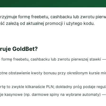
rzyjmuje formę freebetu, cashbacku lub zwrotu pier
ć zależą od aktualnej promocji i użytego kodu.
eruje GoldBet?
 formę freebetu, cashbacku lub zwrotu pierwszej stawki —
otne obstawienie kwoty bonusu przy określonym kursie min
tę to zwykle kilkanaście PLN; dokładny próg podaje regul
e kasynowe (np. darmowe spiny na wybrane automaty) — i