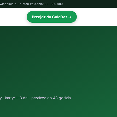
wiedzialnie. Telefon zaufania: 801 889 880.
Przejdź do GoldBet →
· karty: 1–3 dni · przelew: do 48 godzin ·